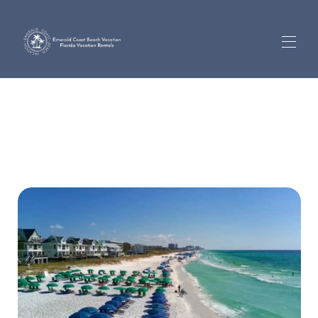
Accueil
Toutes les propriétés
▾
Visites à domicile à 360°
Vues en direct des webcams
Informations sur la direction
À propos de nous
Connexion du propriétaire
Activités
Demander un rappel