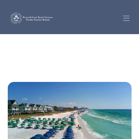
Home
Tutte le proprietà
▾
360 tour domestici
Visualizzazioni in diretta dalla webcam
Informazioni di gestione
Chi siamo
Accesso proprietario
Attività
Richiedi una richiamata